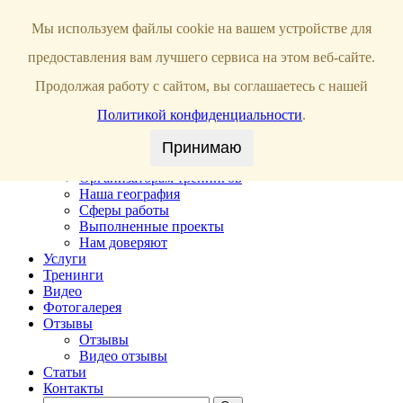
Toggle navigation
Мы используем файлы cookie на вашем устройстве для
Главная
предоставления вам лучшего сервиса на этом веб-сайте.
О нас
Портфолио тренера
Продолжая работу с сайтом, вы соглашаетесь с нашей
Корпоративные тренинги
Развивающие проекты
Политикой конфиденциальности
.
Индивидуальные консультации для руководителей
Настройка и внедрение CRM
Принимаю
16 причин заказать тренинг у нас
Организаторам тренингов
Наша география
Сферы работы
Выполненные проекты
Нам доверяют
Услуги
Тренинги
Видео
Фотогалерея
Отзывы
Отзывы
Видео отзывы
Статьи
Контакты