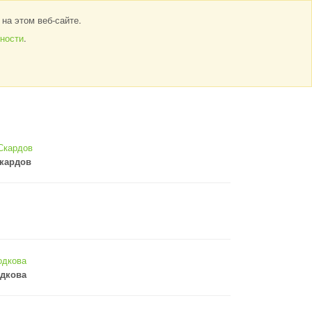
ОТЗЫВЫ
СТАТЬИ
КОНТАКТЫ
на этом веб-сайте.
ности
.
Главная
Фотогалерея
Выставка, посвященная…
Скардов
одкова