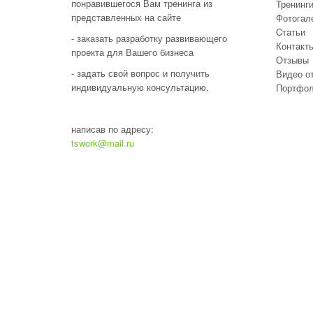
понравившегося Вам тренинга из
Тренинг
представленных на сайте
Фотогал
Cтатьи
- заказать разработку развивающего
Контакт
проекта для Вашего бизнеса
Отзывы
- задать свой вопрос и получить
Видео о
индивидуальную консультацию,
Портфол
написав по адресу:
tswork@mail.ru