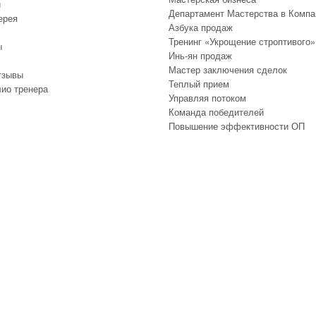
и
Департамент Мастерства в Компа
ерея
Азбука продаж
Тренинг «Укрощение строптивого»
ы
Инь-ян продаж
Мастер заключения сделок
тзывы
Теплый прием
ио тренера
Управляя потоком
Команда победителей
Повышение эффективности ОП