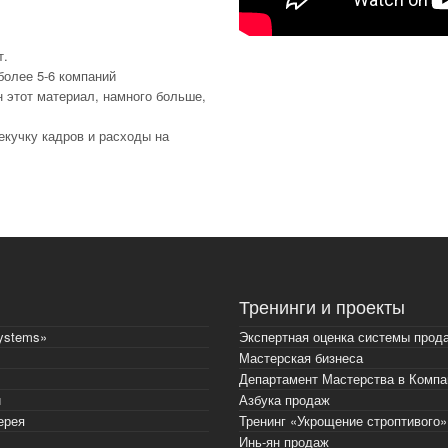
т.
более 5-6 компаний
 этот материал, намного больше,
екучку кадров и расходы на
Тренинги и проекты
ystems»
Экспертная оценка системы прод
Мастерская бизнеса
Департамент Мастерства в Компа
и
Азбука продаж
ерея
Тренинг «Укрощение строптивого»
Инь-ян продаж