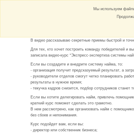
ГЛАВНАЯ
О НАС
Мы используем файлы 
Продолжа
Мастер-класс "Кома
В видео рассказываю секретные приемы быстрой и точн
Для тех, кто хочет построить команду победителей и вы
записала видео-курс "Экспресс-экспертиза системы най
Если вы создадите и внедрите систему найма, то:
- организация получит предсказуемый результат, а затр
- руководители отделов смогут четко планировать рабо
результаты в нужное время;
- текучка кадров снизится, подбор сотрудников станет 
Если вы хотите делегировать найм, привлечь помощник
краткий курс поможет сделать это грамотно.
В нем рассмотрено, как организовать найм с помощнико
без сбоев и непонимания.
Курс подойдет вам, если вы:
- директор или собственник бизнеса;