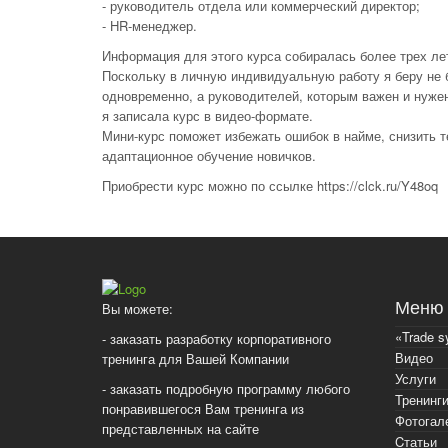
- руководитель отдела или коммерческий директор;
- HR-менеджер.
Информация для этого курса собиралась более трех ле
Поскольку в личную индивидуальную работу я беру не 
одновременно, а руководителей, которым важен и нужен
я записала курс в видео-формате.
Мини-курс поможет избежать ошибок в найме, снизить т
адаптационное обучение новичков.
Приобрести курс можно по ссылке https://clck.ru/Y48oq
Меню
Вы можете:
«Trade s
- заказать разработку корпоративного
Видео
тренинга для Вашей Компании
Услуги
- заказать подробную программу любого
Тренинг
понравившегося Вам тренинга из
Фотогал
представленных на сайте
Cтатьи